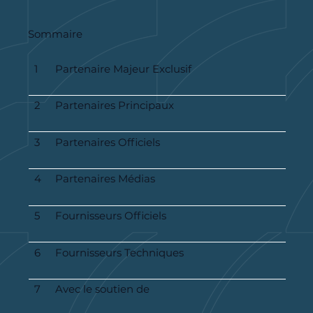
Sommaire
1
Partenaire Majeur Exclusif
2
Partenaires Principaux
3
Partenaires Officiels
4
Partenaires Médias
5
Fournisseurs Officiels
6
Fournisseurs Techniques
7
Avec le soutien de