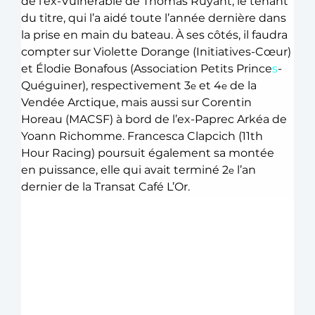
de l’ex-Vulnérable de Thomas Ruyant, le tenant 
du titre, qui l’a aidé toute l’année dernière dans 
la prise en main du bateau. À ses côtés, il faudra 
compter sur Violette Dorange (Initiatives-Cœur) 
et Élodie Bonafous (Association Petits Prince
s
-
Quéguiner), respectivement 3
 et 4
 de la 
e
e
Vendée Arctique, mais aussi sur Corentin 
Horeau (MACSF) à bord de l’ex-Paprec Arkéa de 
Yoann Richomme. Francesca Clapcich (11th 
Hour Racing) poursuit également sa montée 
en puissance, elle qui avait terminé 2
 l’an 
e
dernier de la Transat Café L’Or. 