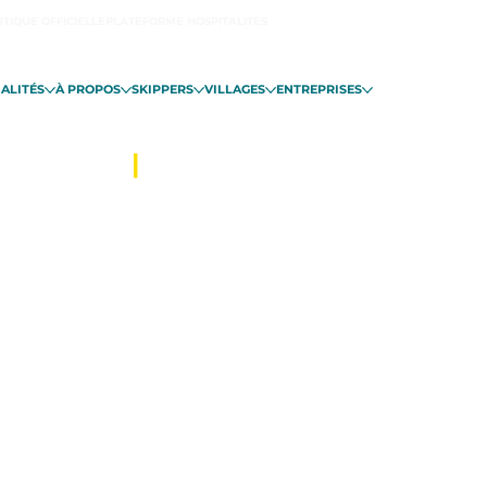
TIQUE OFFICIELLE
PLATEFORME HOSPITALITÉS
ALITÉS
À PROPOS
SKIPPERS
VILLAGES
ENTREPRISES
INT-MALO
|
DU 06 NOVEMBRE EN 
Bretagne