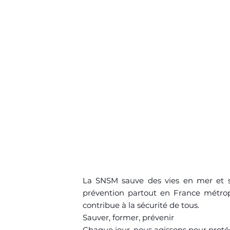
La SNSM sauve des vies en mer et su
prévention partout en France métropol
contribue à la sécurité de tous.
Sauver, former, prévenir
Chaque jour, nous agissons pour protége