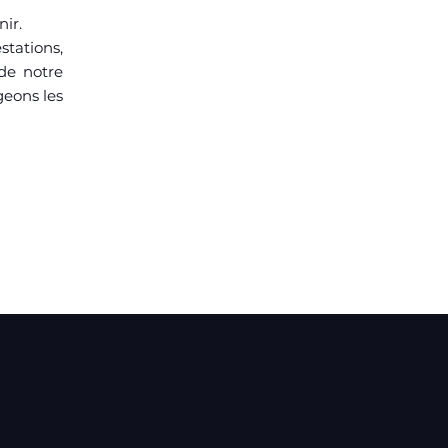
nir.
tations,
de notre
geons les