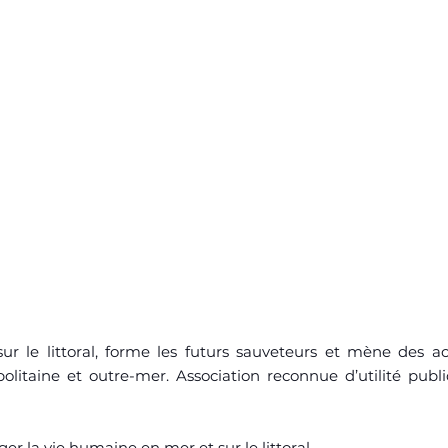
r le littoral, forme les futurs sauveteurs et mène des ac
itaine et outre-mer. Association reconnue d’utilité publi
r la vie humaine en mer et sur le littoral.