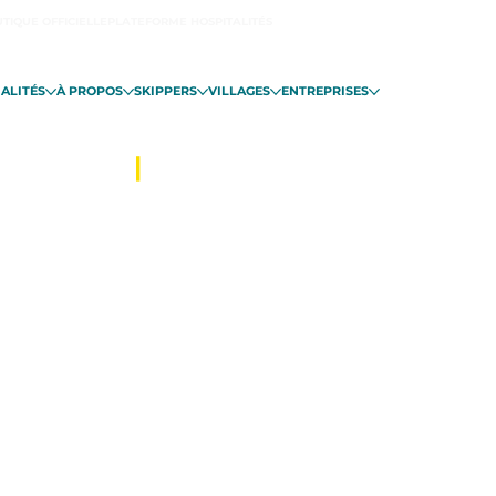
TIQUE OFFICIELLE
PLATEFORME HOSPITALITÉS
ALITÉS
À PROPOS
SKIPPERS
VILLAGES
ENTREPRISES
INT-MALO
|
DU 06 NOVEMBRE EN 