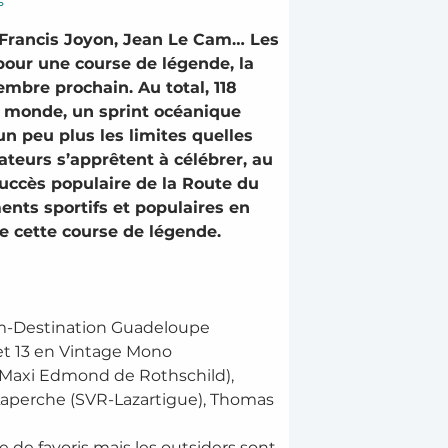
s
 Francis Joyon, Jean Le Cam… Les 
pour une course de légende, la 
embre prochain. Au total, 118 
u monde, un sprint océanique 
n peu plus les limites quelles 
teurs s’apprêtent à célébrer, au 
succès populaire de la Route du 
ts sportifs et populaires en 
de cette course de légende.
Rhum-Destination Guadeloupe
 et 13 en Vintage Mono 
 (Maxi Edmond de Rothschild), 
m Laperche (SVR-Lazartigue), Thomas 
de favoris mais les outsiders sont 