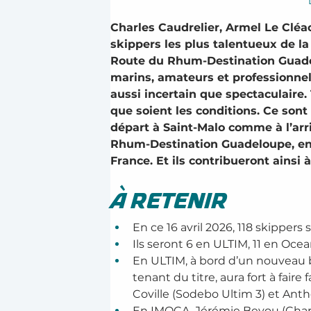
Charles Caudrelier, Armel Le Cléa
skippers les plus talentueux de l
Route du Rhum-Destination Guadel
marins, amateurs et professionnel
aussi incertain que spectaculaire.
que soient les conditions. Ce son
départ à Saint-Malo comme à l’arri
Rhum-Destination Guadeloupe, en 
France. Et ils contribueront ainsi
À RETENIR
En ce 16 avril 2026, 118 skippe
Ils seront 6 en ULTIM, 11 en Oce
En ULTIM, à bord d’un nouveau b
tenant du titre, aura fort à fai
Coville (Sodebo Ultim 3) et Ant
En IMOCA, Jérémie Beyou (Charal