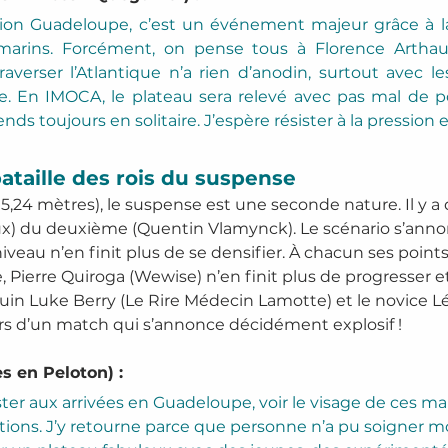
on Guadeloupe, c’est un événement majeur grâce à la
 marins. Forcément, on pense tous à Florence Arthau
Traverser l’Atlantique n’a rien d’anodin, surtout avec le
. En IMOCA, le plateau sera relevé avec pas mal de po
ds toujours en solitaire. J’espère résister à la pression e
ataille des rois du suspense
5,24 mètres), le suspense est une seconde nature. Il y a
x) du deuxième (Quentin Vlamynck). Le scénario s’annon
niveau n’en finit plus de se densifier. À chacun ses point
ce, Pierre Quiroga (Wewise) n’en finit plus de progresser
louin Luke Berry (Le Rire Médecin Lamotte) et le novice 
rs d’un match qui s’annonce décidément explosif !
s en Peloton) :
ister aux arrivées en Guadeloupe, voir le visage de ces mar
otions. J’y retourne parce que personne n’a pu soigner mo