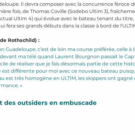
loupe. Il devra composer avec la concurrence féroce d
remière fois, de Thomas Coville (Sodebo Ultim 3), fraîc
al Ultim 4) qui évolue avec le bateau tenant du titre, l’
i fera ses grands débuts dans la classe à bord de l'ULT
de Rothschild) :
Guadeloupe, c’est de loin ma course préférée, celle à laq
e devant ma télé quand Laurent Bourgnon passait le Cap F
icile de réaliser que je fais désormais partie de cette histo
 est différente pour moi avec ce nouveau bateau puisqu’
teau est très homogène en ULTIM, les skippers ont gagn
ormance. »
t des outsiders en embuscade