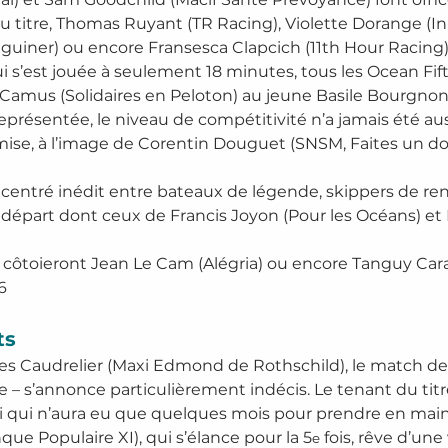
u titre, Thomas Ruyant (TR Racing), Violette Dorange (Ini
uéguiner) ou encore Fransesca Clapcich (11th Hour Racing
i s’est jouée à seulement 18 minutes, tous les Ocean Fift
-Camus (Solidaires en Peloton) au jeune Basile Bourgno
représentée, le niveau de compétitivité n’a jamais été auss
se, à l’image de Corentin Douguet (SNSM, Faites un don 
ncentré inédit entre bateaux de légende, skippers de r
u départ dont ceux de Francis Joyon (Pour les Océans) 
ôtoieront Jean Le Cam (Alégria) ou encore Tanguy Carade
6 
ts
rles Caudrelier (Maxi Edmond de Rothschild), le match d
 – s’annonce particulièrement indécis. Le tenant du titre
i qui n’aura eu que quelques mois pour prendre en main
que Populaire XI), qui s’élance pour la 5
 fois, rêve d’une
e