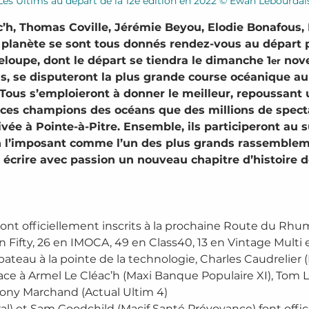
Les Ultims au départ de la 12e édition en 2022 © Ewan Lebourdai
c’h, Thomas Coville, Jérémie Beyou, Elodie Bonafous,
a planète se sont tous donnés rendez-vous au départ 
oupe, dont le départ se tiendra le dimanche 1
 nov
er
s, se disputeront la plus grande course océanique a
 Tous s’emploieront à donner le meilleur, repoussant u
t ces champions des océans que des millions de specta
vée à Pointe-à-Pitre. Ensemble, ils participeront au 
l’imposant comme l’un des plus grands rassemblemen
 à écrire avec passion un nouveau chapitre d’histoire 
rs sont officiellement inscrits à la prochaine Route du 
an Fifty, 26 en IMOCA, 49 en Class40, 13 en Vintage Multi
ateau à la pointe de la technologie, Charles Caudrelier
re face à Armel Le Cléac’h (Maxi Banque Populaire XI), To
hony Marchand (Actual Ultim 4) 
) et Sam Goodchild (Macif Santé Prévoyance) font office 