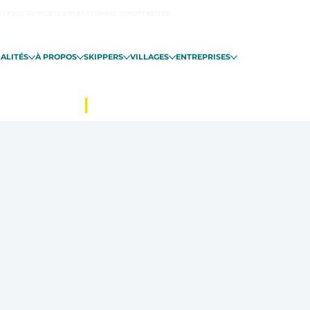
TIQUE OFFICIELLE
PLATEFORME HOSPITALITÉS
ALITÉS
À PROPOS
SKIPPERS
VILLAGES
ENTREPRISES
INT-MALO
|
DU 06 NOVEMBRE EN 