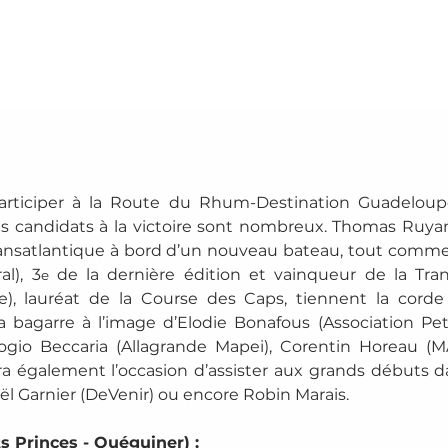
participer à la Route du Rhum-Destination Guadeloupe
s candidats à la victoire sont nombreux. Thomas Ruyant
 transatlantique à bord d’un nouveau bateau, tout comm
l), 3
 de la dernière édition et vainqueur de la Tran
e
), lauréat de la Course des Caps, tiennent la corde
a bagarre à l’image d’Elodie Bonafous (Association Pet
ogio Beccaria (Allagrande Mapei), Corentin Horeau (
era également l’occasion d’assister aux grands débuts da
Maël Garnier (DeVenir) ou encore Robin Marais.
s Princes - Quéguiner) : 