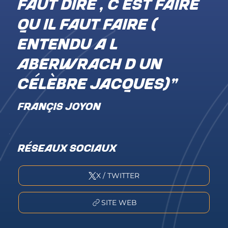
faut dire , c est faire
qu il faut faire (
entendu a l
Aberwrach d un
célèbre Jacques)"
FRANÇIS JOYON
RÉSEAUX SOCIAUX
X / TWITTER
SITE WEB