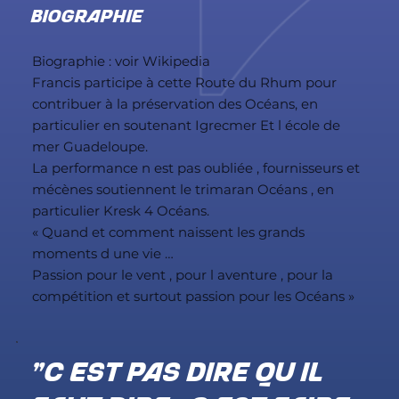
BIOGRAPHIE
Biographie : voir Wikipedia
Francis participe à cette Route du Rhum pour
contribuer à la préservation des Océans, en
particulier en soutenant Igrecmer Et l école de
mer Guadeloupe.
La performance n est pas oubliée , fournisseurs et
mécènes soutiennent le trimaran Océans , en
particulier Kresk 4 Océans.
« Quand et comment naissent les grands
moments d une vie …
Passion pour le vent , pour l aventure , pour la
compétition et surtout passion pour les Océans »
"C est pas dire qu il