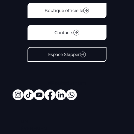
Boutique officielle
Contacts
Espace Skipper
#Routedurhum
UN
ÉVÈNEMENT