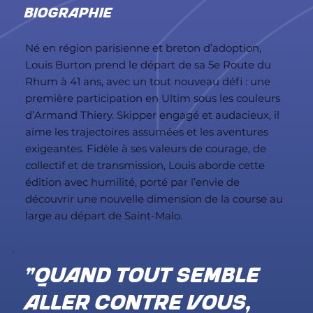
BIOGRAPHIE
Né en région parisienne et breton d’adoption,
Louis Burton prend le départ de sa 5e Route du
Rhum à 41 ans, avec un tout nouveau défi : une
première participation en Ultim sous les couleurs
d’Armand Thiery. Skipper engagé et audacieux, il
aime les trajectoires assumées et les aventures
exigeantes. Fidèle à ses valeurs de courage, de
collectif et de transmission, Louis aborde cette
édition avec humilité, porté par l’envie de
découvrir une nouvelle dimension de la course au
large au départ de Saint-Malo.
"Quand tout semble
aller contre vous,