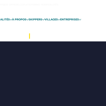
TIQUE OFFICIELLE
PLATEFORME HOSPITALITÉS
ALITÉS
À PROPOS
SKIPPERS
VILLAGES
ENTREPRISES
INT-MALO
|
DU 06 NOVEMBRE EN 