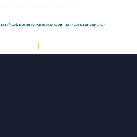
TIQUE OFFICIELLE
PLATEFORME HOSPITALITÉS
ALITÉS
À PROPOS
SKIPPERS
VILLAGES
ENTREPRISES
INT-MALO
|
DU 06 NOVEMBRE EN 