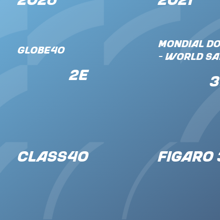
2026
2021
Mondial do
Globe40
- World sa
2e
3
CLASS40
FIGARO 