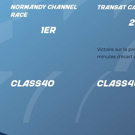
Normandy Channel
Transat Ca
Race
2
1er
Victoire sur la p
minutes d'écart 
CLASS40
CLASS4