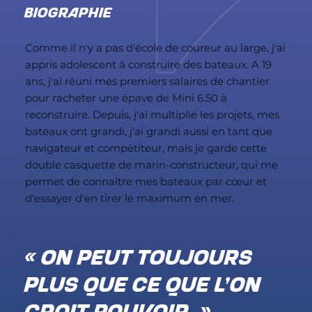
BIOGRAPHIE
Comme il n'y a pas d'école de coureur au large, j'ai
appris adolescent à construire des bateaux. A 19
ans, j'ai réuni mes premiers salaires de chantier
pour racheter une épave de Mini 6.50 à
reconstruire. Depuis, j'ai multiplié les projets, mes
bateaux ont grandi, j'ai grandi aussi en tant que
navigateur et compétiteur, mais je garde cette
double casquette de marin-constructeur, qui me
permet de connaître mes bateaux par cœur et
d'essayer d'en tirer le maximum en mer.
« On peut toujours
plus que ce que l’on