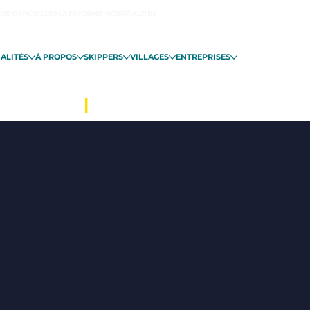
UE OFFICIELLE
PLATEFORME HOSPITALITÉS
ALITÉS
À PROPOS
SKIPPERS
VILLAGES
ENTREPRISES
INT-MALO
|
DU 06 NOVEMBRE EN 