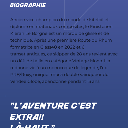
BIOGRAPHIE
Ancien vice-champion du monde de kitefoil et
diplômé en matériaux composites, le Finistérien
Kieran Le Borgne est un mordu de glisse et de
technique. Après une première Route du Rhum
formatrice en Class40 en 2022 et 6
transatlantiques, ce skipper de 28 ans revient avec
un défi de taille en catégorie Vintage Mono. Il a
redonné vie à un monocoque de légende, l’ex-
PRB/Roxy, unique Imoca double vainqueur du
Vendée Globe, abandonné pendant 13 ans.
"L'aventure c'est
extra!!