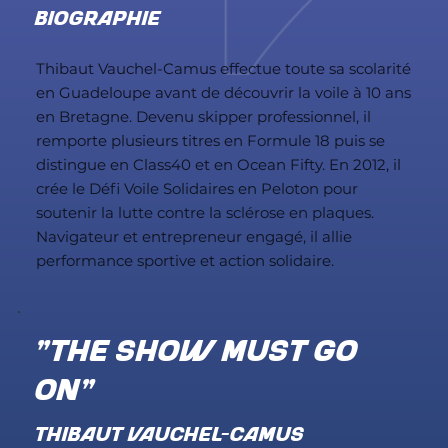
BIOGRAPHIE
Thibaut Vauchel-Camus effectue toute sa scolarité
en Guadeloupe avant de découvrir la voile à 10 ans
en Bretagne. Devenu skipper professionnel, il
remporte plusieurs titres en Formule 18 puis se
distingue en Class40 et en Ocean Fifty. En 2012, il
crée le Défi Voile Solidaires en Peloton pour
soutenir la lutte contre la sclérose en plaques.
Navigateur et entrepreneur engagé, il allie
performance sportive et action solidaire.
"The show must go
on"
THIBAUT VAUCHEL-CAMUS