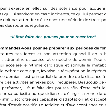
per s’exerce en effet sur des scénarios pour acquérir
s qui lui serviront en cas d’incidents, ce qui lui permet 
l ne doit pas attendre d’être dans une période de stress p
ers des routines régulières.
“Il faut faire des pauses pour se recentrer”
commandez-vous pour se préparer aux périodes de for
 toutes ses forces et son attention quand il en a be
t adrénaline et cortisol et empêche de dormir. Pour cel
ui accélère le rythme cardiaque et stimule le métabo
e rythme cardiaque, favorise la récupération, la régénéra
 ce dernier, il est primordial de prendre de la distance à
aire des activités annexes pour récupérer. Beaucoup de g
performer, il faut faire des pauses afin d’être prêt
 sur sa curiosité au quotidien et d’élargir sa zone de
afin d’accroître ses capacités d'adaptation et d’accepta
état d’esprit positif au quotidien et d’avoir confiance en soi